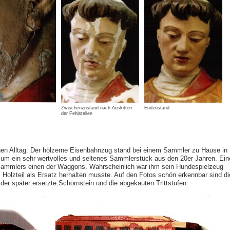
Zwischenzustand nach Auskitten
Endzustand
der Fehlstellen
hen Alltag: Der hölzerne Eisenbahnzug stand bei einem Sammler zu Hause in
ch um ein sehr wertvolles und seltenes Sammlerstück aus den 20er Jahren. Ei
Sammlers einen der Waggons. Wahrscheinlich war ihm sein Hundespielzeug
olzteil als Ersatz herhalten musste. Auf den Fotos schön erkennbar sind di
r später ersetzte Schornstein und die abgekauten Trittstufen.