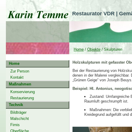
Restaurator VDR | Gemä
Home
/
Objekte
/ Skulpturen
Holzskulpturen mit gefasster Ob
Home
Bei der Restaurierung von Holzskulp
Zur Person
denen in der Malerei vergleichbar.
Kontakt
„Grünen Geige“ von Joseph Beuys
Maßnahmen
Beispiel: Hl. Antonius, neogotis
Konservierung
Zustand: Umfangreiche B
Restaurierung
Raumluft geschrumpft ist.
Technik
Maßnahmen: Die verblieb
Bildträger
Kreidegrund aufgefüllt und 
Malschicht
Firnis
Oberfläche